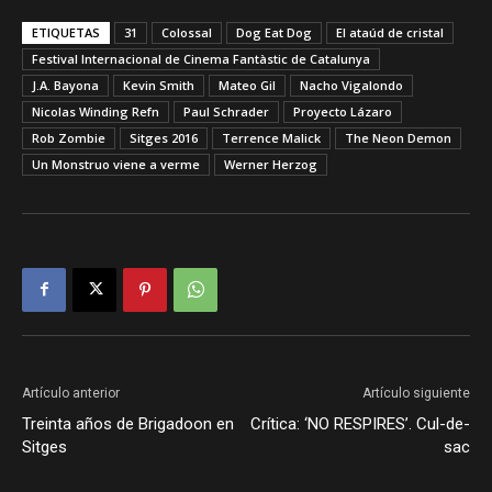
ETIQUETAS
31
Colossal
Dog Eat Dog
El ataúd de cristal
Festival Internacional de Cinema Fantàstic de Catalunya
J.A. Bayona
Kevin Smith
Mateo Gil
Nacho Vigalondo
Nicolas Winding Refn
Paul Schrader
Proyecto Lázaro
Rob Zombie
Sitges 2016
Terrence Malick
The Neon Demon
Un Monstruo viene a verme
Werner Herzog
Artículo anterior
Artículo siguiente
Treinta años de Brigadoon en
Crítica: ‘NO RESPIRES’. Cul-de-
Sitges
sac