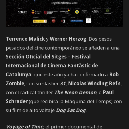
Terrence Malick
y
Werner Herzog
. Dos pesos
pesados del cine contemporáneo se añaden a una
Sección Oficial del Sitges – Festival
Internacional de Cinema Fantàstic de
Catalunya
, que este año ya ha confirmado a
Rob
Zombie
, con su slasher
31
;
Nicolas Winding Refn
,
con el radical thriller
The Neon Demon
, o
Paul
Schrader
(que recibirá la Màquina del Temps) con
su film de alto voltaje
Dog Eat Dog
.
Voyage of Time
, el primer documental de