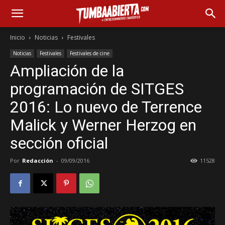
Inicio
Noticias
Festivales
Noticias
Festivales
Festivales de cine
Ampliación de la
programación de SITGES
2016: Lo nuevo de Terrence
Malick y Werner Herzog en
sección oficial
Por
Redacción
-
09/09/2016
11528