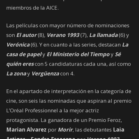
miembros de la AICE.
Las películas con mayor número de nominaciones
son
El autor
(8),
Verano 1993
(7),
La llamada
(6) y
Verónica
(6). Y en cuanto a las series, destacan
La
casa de papel
y
El Ministerio del Tiempo
y
Sé
quién eres
con 5 candidaturas cada una, así como
La zona
y
Vergüenza
con 4.
En el apartado de interpretación en la categoría de
cine, son seis las nominadas que aspiran al premio
L’Oréal Professionnel a la mejor actriz
protagonista. La ganadora de un Premio Feroz,
Marian Alvarez
por
Morir
, las debutantes
Laia