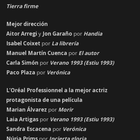
Tierra firme
Mejor dirección
Aitor Arregi
y
Jon Garaño
por
Handia
Isabel Coixet
por
La librería
Manuel Martín Cuenca
por
El autor
Carla Simón
por
Verano 1993 (Estiu 1993)
Paco Plaza
por
Verónica
L’Oréal Professionnel a la mejor actriz
protagonista de una película
Marian Álvarez
por
Morir
Laia Artigas
por
Verano 1993 (Estiu 1993)
Sandra Escacena
por
Verónica
Núria Prims
por
Incierta gloria