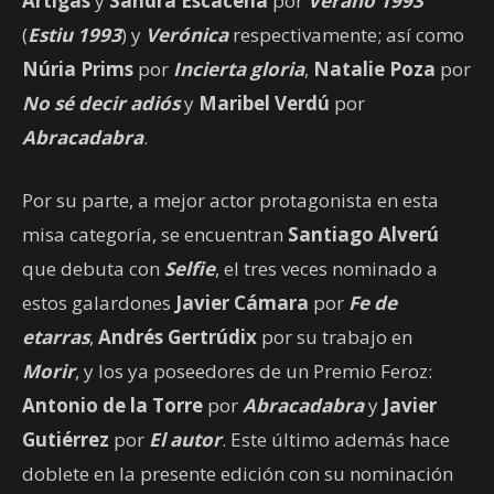
Artigas
y
Sandra Escacena
por
Verano 1993
(
Estiu 1993
) y
Verónica
respectivamente; así como
Núria Prims
por
Incierta gloria
,
Natalie Poza
por
No sé decir adiós
y
Maribel Verdú
por
Abracadabra
.
Por su parte, a mejor actor protagonista en esta
misa categoría, se encuentran
Santiago Alverú
que debuta con
Selfie
, el tres veces nominado a
estos galardones
Javier Cámara
por
Fe de
etarras
,
Andrés Gertrúdix
por su trabajo en
Morir
, y los ya poseedores de un Premio Feroz:
Antonio de la Torre
por
Abracadabra
y
Javier
Gutiérrez
por
El autor
. Este último además hace
doblete en la presente edición con su nominación