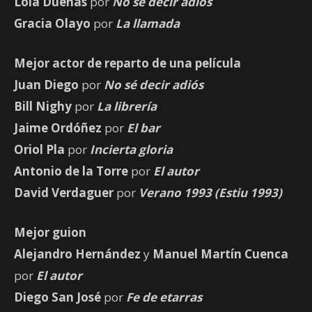
Lola Dueñas
por
No sé decir adiós
Gracia Olayo
por
La llamada
Mejor actor de reparto de una película
Juan Diego
por
No sé decir adiós
Bill Nighy
por
La librería
Jaime Ordóñez
por
El bar
Oriol Pla
por
Incierta gloria
Antonio de la Torre
por
El autor
David Verdaguer
por
Verano 1993 (Estiu 1993)
Mejor guion
Alejandro Hernández
y
Manuel Martín Cuenca
por
El autor
Diego San José
por
Fe de etarras