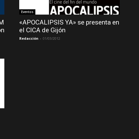
Eventos
UM
«APOCALIPSIS YA» se presenta en
ón
el CICA de Gijón
Redacción
-
01/03/2012