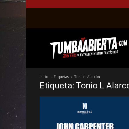
La
web
del
entretenimiento
en
el
género
Inicio
Etiquetas
Tonio L Alarcón
fantástico.
Etiqueta: Tonio L Alarc