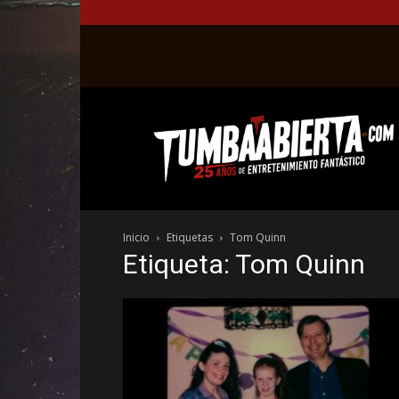
La
web
del
entretenimiento
en
el
género
Inicio
Etiquetas
Tom Quinn
fantástico.
Etiqueta: Tom Quinn