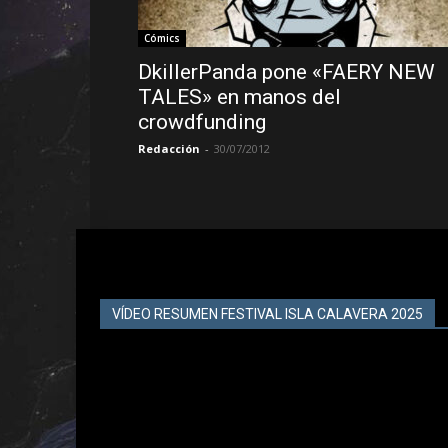
Cómics
DkillerPanda pone «FAERY NEW
TALES» en manos del
crowdfunding
Redacción
-
30/07/2012
VÍDEO RESUMEN FESTIVAL ISLA CALAVERA 2025