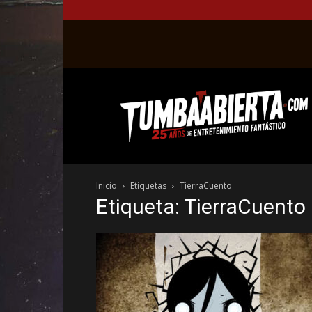
La
web
del
entretenimiento
en
el
género
Inicio
Etiquetas
TierraCuento
fantástico.
Etiqueta: TierraCuento