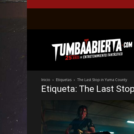
La
web
del
entretenimiento
en
el
género
Inicio
Etiquetas
The Last Stop in Yuma County
fantástico.
Etiqueta: The Last Sto