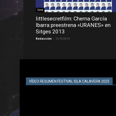
Cine
littlesecretfilm: Chema García
Ibarra preestrena «URANES» en
Sitges 2013
Redacción
-
12/10/2013
VÍDEO RESUMEN FESTIVAL ISLA CALAVERA 2025