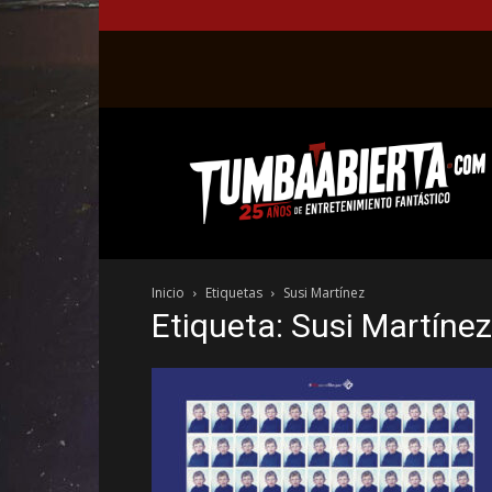
La
web
del
entretenimiento
en
el
género
Inicio
Etiquetas
Susi Martínez
fantástico.
Etiqueta: Susi Martínez