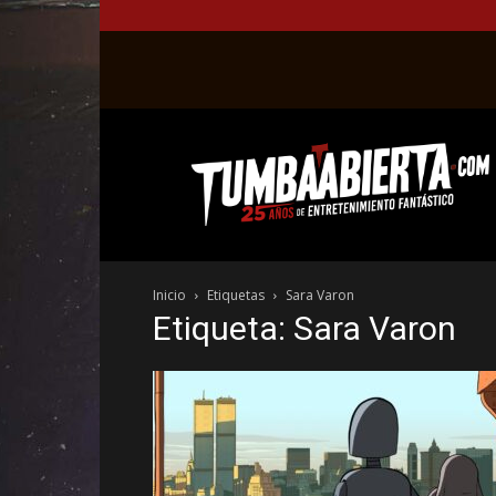
La
web
del
entretenimiento
en
el
género
Inicio
Etiquetas
Sara Varon
fantástico.
Etiqueta: Sara Varon