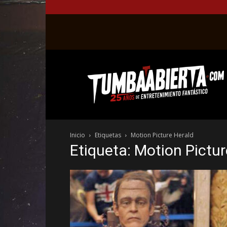
La
web
del
entretenimiento
en
el
género
Inicio
Etiquetas
Motion Picture Herald
fantástico.
Etiqueta: Motion Pictur