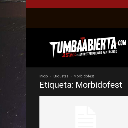
La
web
del
entretenimiento
en
el
género
Inicio
Etiquetas
Morbidofest
fantástico.
Etiqueta: Morbidofest