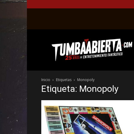
La
web
del
entretenimiento
en
el
género
Inicio
Etiquetas
Monopoly
fantástico.
Etiqueta: Monopoly