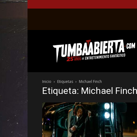
La
web
del
entretenimiento
en
el
género
Inicio
Etiquetas
Michael Finch
fantástico.
Etiqueta: Michael Finc