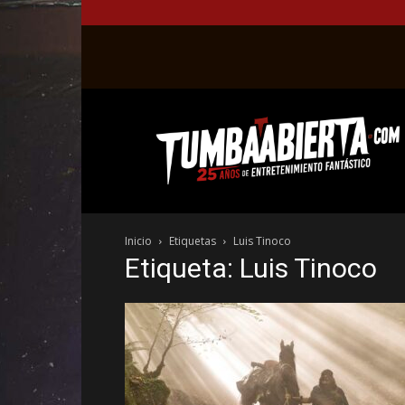
La
web
del
entretenimiento
en
el
género
Inicio
Etiquetas
Luis Tinoco
fantástico.
Etiqueta: Luis Tinoco