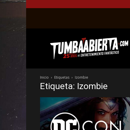
La
web
del
entretenimiento
en
el
género
Inicio
Etiquetas
Izombie
fantástico.
Etiqueta: Izombie