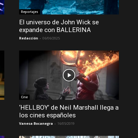
Reportajes
El universo de John Wick se
expande con BALLERINA
Redacción
-
06/06/2025
Cine
‘HELLBOY’ de Neil Marshall llega a
los cines españoles
Vanesa Bocanegra
-
16/05/2019