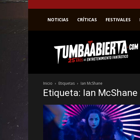
NOTICIAS
CRÍTICAS
FESTIVALES
La
web
del
entretenimiento
en
el
género
Inicio
Etiquetas
Ian McShane
fantástico.
Etiqueta: Ian McShane