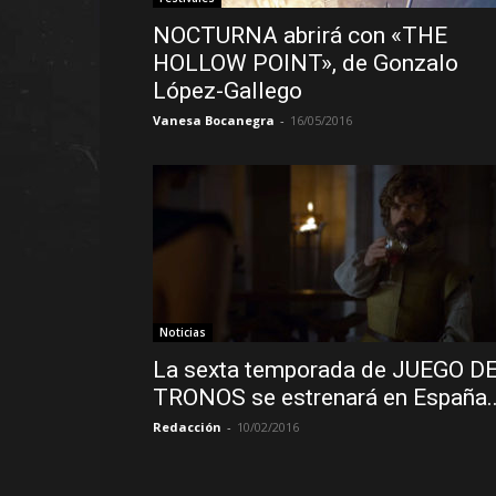
NOCTURNA abrirá con «THE
HOLLOW POINT», de Gonzalo
López-Gallego
Vanesa Bocanegra
-
16/05/2016
Noticias
La sexta temporada de JUEGO D
TRONOS se estrenará en España..
Redacción
-
10/02/2016