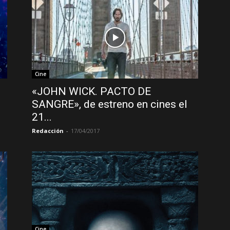
Cine
«JOHN WICK. PACTO DE
SANGRE», de estreno en cines el
21...
Redacción
-
17/04/2017
Cine