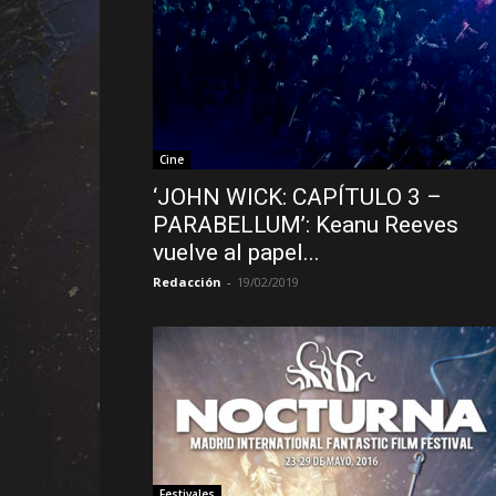
Cine
‘JOHN WICK: CAPÍTULO 3 –
PARABELLUM’: Keanu Reeves
vuelve al papel...
Redacción
-
19/02/2019
Festivales