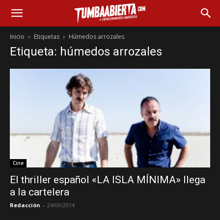
Inicio
Etiquetas
Húmedos arrozales
Etiqueta: húmedos arrozales
Cine
El thriller español «LA ISLA MÍNIMA» llega
a la cartelera
Redacción
-
24/09/2014