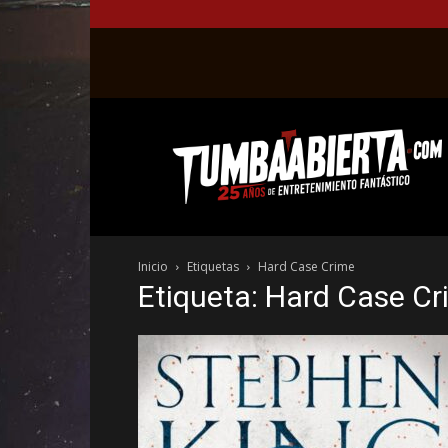
La
web
del
entretenimiento
en
el
género
Inicio
Etiquetas
Hard Case Crime
fantástico.
Etiqueta: Hard Case C