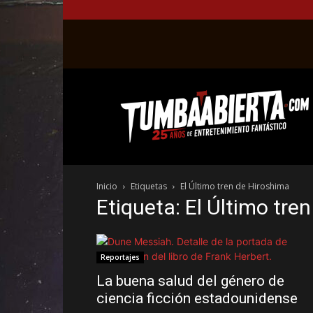
La
web
del
entretenimiento
en
el
género
Inicio
Etiquetas
El Último tren de Hiroshima
fantástico.
Etiqueta: El Último tre
Reportajes
La buena salud del género de
ciencia ficción estadounidense