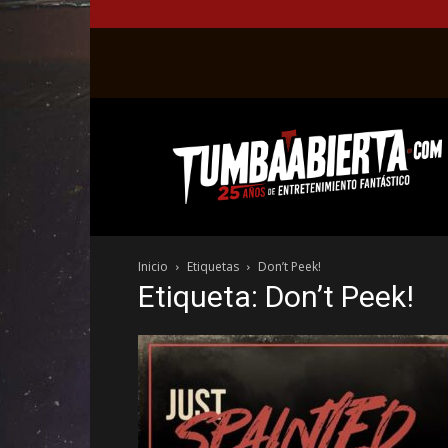
La
web
del
entretenimiento
en
el
género
Inicio
Etiquetas
Don’t Peek!
fantástico.
Etiqueta: Don’t Peek!