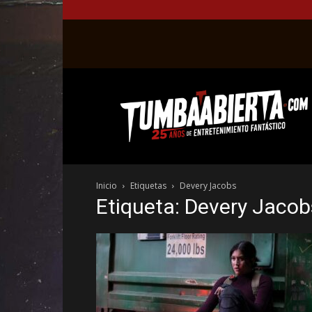
La
web
del
entretenimiento
en
el
género
Inicio
Etiquetas
Devery Jacobs
fantástico.
Etiqueta: Devery Jacob