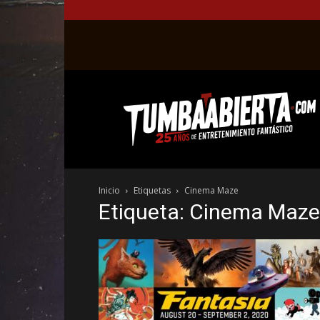
La
web
del
entretenimiento
en
el
género
Inicio
Etiquetas
Cinema Maze
fantástico.
Etiqueta: Cinema Maze