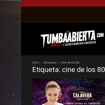
La
web
del
entretenimiento
en
el
género
Inicio
Etiquetas
Cine de los 80
fantástico.
Etiqueta: cine de los 80