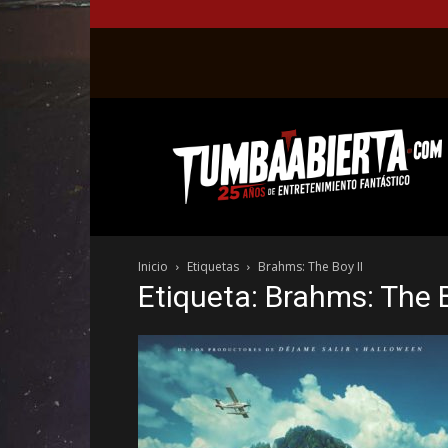
La
web
del
entretenimiento
en
el
género
Inicio
Etiquetas
Brahms: The Boy II
fantástico.
Etiqueta: Brahms: The B