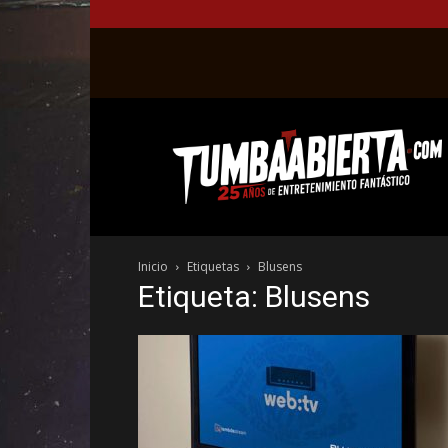
La
web
del
entretenimiento
en
el
género
Inicio
Etiquetas
Blusens
fantástico.
Etiqueta: Blusens