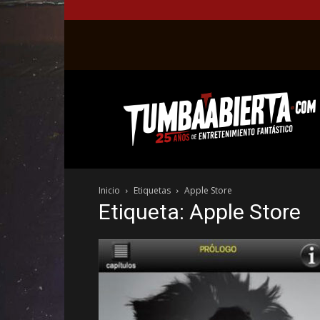
La
web
del
entretenimiento
en
el
género
Inicio
Etiquetas
Apple Store
fantástico.
Etiqueta: Apple Store