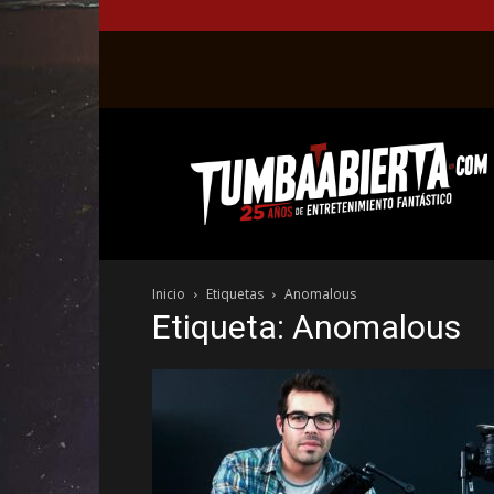
La
web
del
entretenimiento
en
el
género
Inicio
Etiquetas
Anomalous
fantástico.
Etiqueta: Anomalous