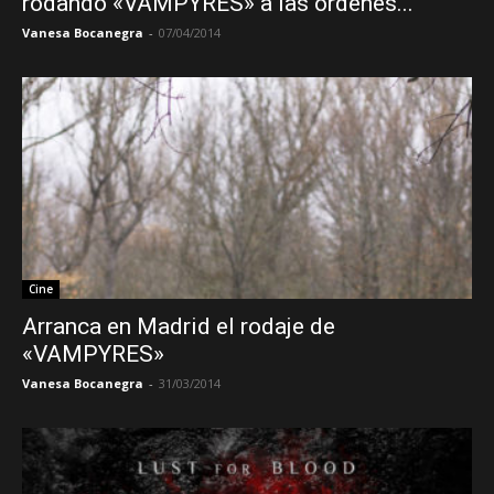
rodando «VAMPYRES» a las órdenes...
Vanesa Bocanegra
-
07/04/2014
Cine
Arranca en Madrid el rodaje de
«VAMPYRES»
Vanesa Bocanegra
-
31/03/2014