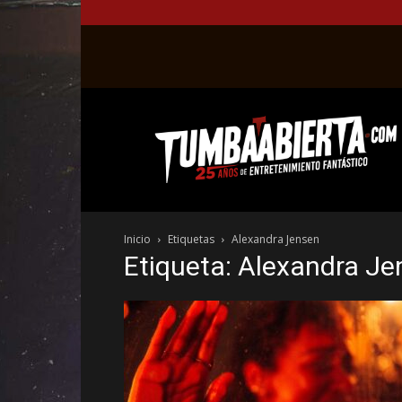
La
web
del
entretenimiento
en
el
género
Inicio
Etiquetas
Alexandra Jensen
fantástico.
Etiqueta: Alexandra J