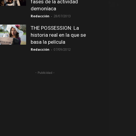
fases de la actividad
demoníaca
Redacción
-
28/07/2013
THE POSSESSION: La
historia real en la que se
basa la película
Redacción
-
07/09/2012
- Publicidad -