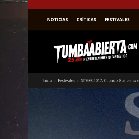
NOTICIAS
CRÍTICAS
FESTIVALES
La
web
del
entretenimiento
en
el
género
Inicio
Festivales
SITGES 2017: Cuando Guillermo 
fantástico.