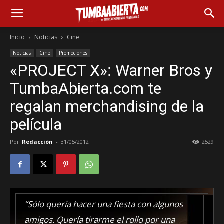
Inicio
Noticias
Cine
Noticias
Cine
Promociones
«PROJECT X»: Warner Bros y
TumbaAbierta.com te
regalan merchandising de la
película
Por
Redacción
-
31/05/2012
2529
“Sólo quería hacer una fiesta con algunos
amigos. Quería tirarme el rollo por una