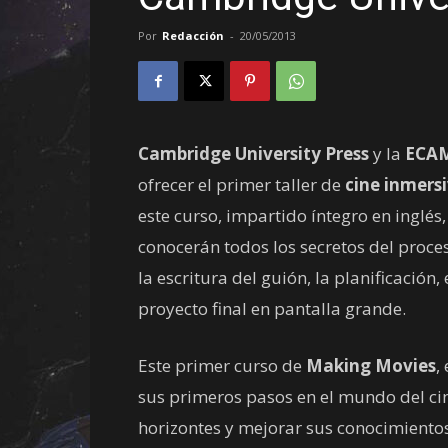
Por
Redacción
-
20/05/2013
Cambridge University Press
y la
ECA
ofrecer el primer taller de
cine inmers
este curso, impartido íntegro en inglés
conocerán todos los secretos del proc
la escritura del guión, la planificación,
proyecto final en pantalla grande.
Este primer curso de
Making Movies
,
sus primeros pasos en el mundo del cin
horizontes y mejorar sus conocimientos