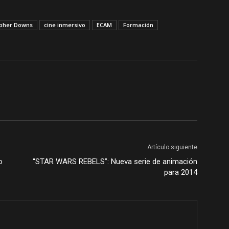
opher Downs
cine inmersivo
ECAM
Formación
Artículo siguiente
o
“STAR WARS REBELS”: Nueva serie de animación
para 2014