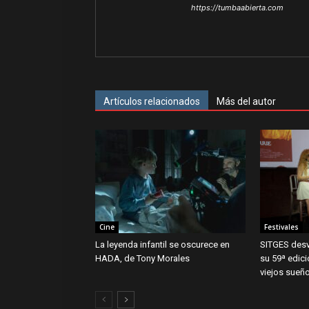
https://tumbaabierta.com
Artículos relacionados
Más del autor
Cine
Festivales
La leyenda infantil se oscurece en
SITGES desv
HADA, de Tony Morales
su 59ª edic
viejos sueñ