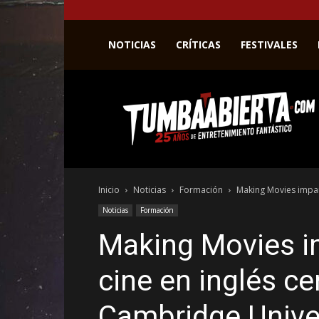
NOTICIAS
CRÍTICAS
FESTIVALES
La
web
del
entretenimiento
en
el
género
Inicio
Noticias
Formación
Making Movies impart
fantástico.
Noticias
Formación
Making Movies im
cine en inglés ce
Cambridge Unive