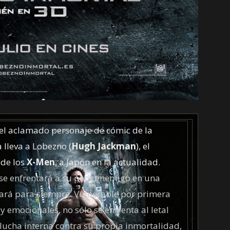
el aclamado personaje de cómic de la
 lleva a Lobezno (
Hugh Jackman
), el
de los
X-Men
, a Japón en la actualidad.
se enfrentará a su peor enemigo en una
iará para siempre. Vulnerable por primera
 y emocionales, no sólo se enfrenta al letal
lucha interna contra su propia inmortalidad,