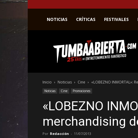
NOTICIAS
CRÍTICAS
FESTIVALES
La
web
del
entretenimiento
en
el
género
Inicio
Noticias
Cine
«LOBEZNO INMORTAL»: Rega
fantástico.
Noticias
Cine
Promociones
«LOBEZNO INMO
merchandising de
Por
Redacción
-
11/07/2013