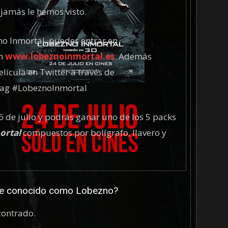
 jamás le hemos visto.
o Inmortal, puedes entrar en
en
www.lobeznoinmortal.es
. Además
lícula en Twitter a través de
tag #LobeznoInmortal
6 de julio y podrás ganar uno de los 5 packs
ortal
compuestos por bolígrafo, llavero y
nte conocido como Lobezno?
contrado.