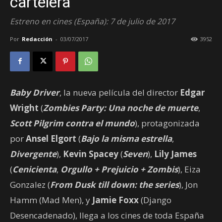
cartelera
Estreno en cines (España): 7 de julio de 2017
Por
Redacción
-
03/07/2017
3952
Baby Driver
, la nueva película del director
Edgar
Wright
(
Zombies Party: Una noche de muerte
,
Scott Pilgrim contra el mundo
), protagonizada
por
Ansel Elgort
(
Bajo la misma estrella
,
Divergente
),
Kevin Spacey
(
Seven
),
Lily James
(
Cenicienta
,
Orgullo + Prejuicio + Zombis
), Eiza
Gonzalez (
From Dusk till down: the series
), Jon
Hamm (Mad Men), y
Jamie Foxx
(Django
Desencadenado), llega a los cines de toda España