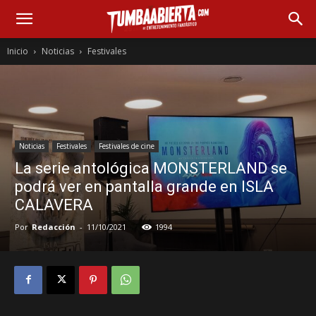
Inicio
Noticias
Festivales
Noticias
Festivales
Festivales de cine
La serie antológica MONSTERLAND se
podrá ver en pantalla grande en ISLA
CALAVERA
Por
Redacción
-
11/10/2021
1994