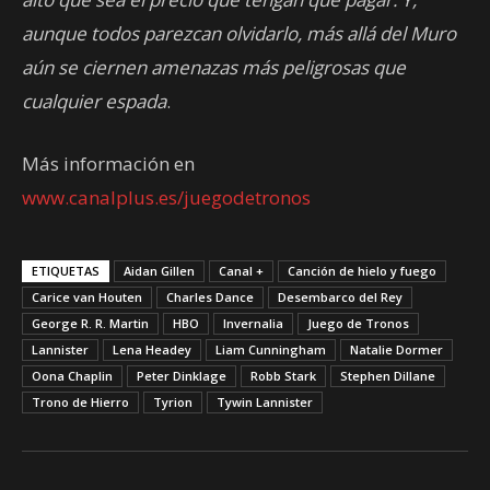
aunque todos parezcan olvidarlo, más allá del Muro
aún se ciernen amenazas más peligrosas que
cualquier espada
.
Más información en
www.canalplus.es/juegodetronos
ETIQUETAS
Aidan Gillen
Canal +
Canción de hielo y fuego
Carice van Houten
Charles Dance
Desembarco del Rey
George R. R. Martin
HBO
Invernalia
Juego de Tronos
Lannister
Lena Headey
Liam Cunningham
Natalie Dormer
Oona Chaplin
Peter Dinklage
Robb Stark
Stephen Dillane
Trono de Hierro
Tyrion
Tywin Lannister