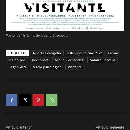
Póster de Visitante, de Alberto Evangelio.
ETIQUETAS
Alberto Evangelio
estrenos de cine 2022
Filmax
Iria del Río
Jan Cornet
Miquel Fernández
Sandra Cervera
Sitges 2021
terror psicológico
Visitante
Artículo anterior
Artículo siguiente