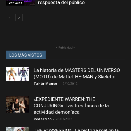
respuesta del público
Festivales
- Publicidad -
LOS MÁS VISTOS
La historia de MASTERS DEL UNIVERSO
(MOTU) de Mattel. HE-MAN y Skeletor
Tahúr Manco
-
19/10/2012
«EXPEDIENTE WARREN: THE
CONJURING»: Las tres fases de la
actividad demoníaca
Redacción
-
28/07/2013
THE POSSESSION: La historia real en la