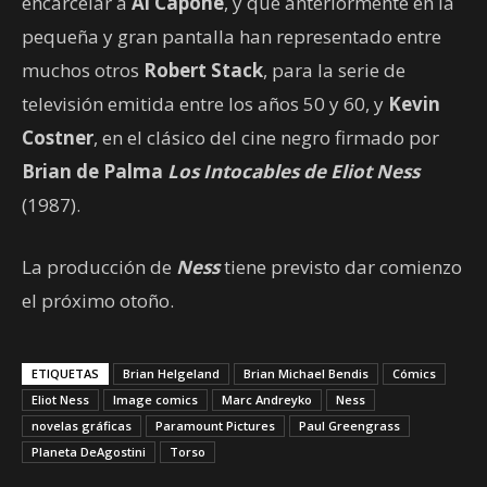
encarcelar a
Al Capone
, y que anteriormente en la
pequeña y gran pantalla han representado entre
muchos otros
Robert Stack
, para la serie de
televisión emitida entre los años 50 y 60, y
Kevin
Costner
, en el clásico del cine negro firmado por
Brian de Palma
Los Intocables de Eliot Ness
(1987).
La producción de
Ness
tiene previsto dar comienzo
el próximo otoño.
ETIQUETAS
Brian Helgeland
Brian Michael Bendis
Cómics
Eliot Ness
Image comics
Marc Andreyko
Ness
novelas gráficas
Paramount Pictures
Paul Greengrass
Planeta DeAgostini
Torso