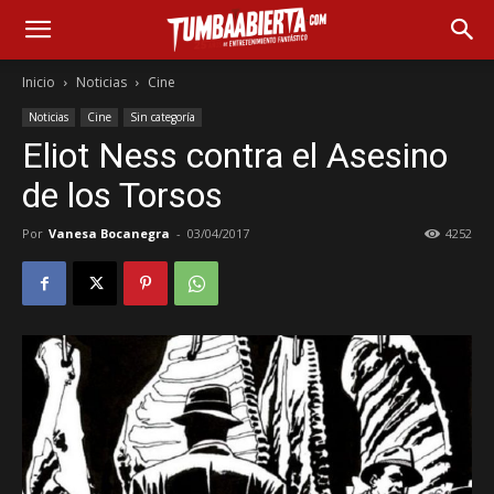
Inicio
Noticias
Cine
Noticias
Cine
Sin categoría
Eliot Ness contra el Asesino
de los Torsos
Por
Vanesa Bocanegra
-
03/04/2017
4252