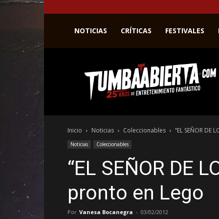
NOTICIAS
CRÍTICAS
FESTIVALES
La
web
del
entretenimiento
en
el
género
Inicio
Noticias
Coleccionables
“EL SEÑOR DE L
fantástico.
Noticias
Coleccionables
“EL SEÑOR DE L
pronto en Lego
Por
Vanesa Bocanegra
-
03/02/2012