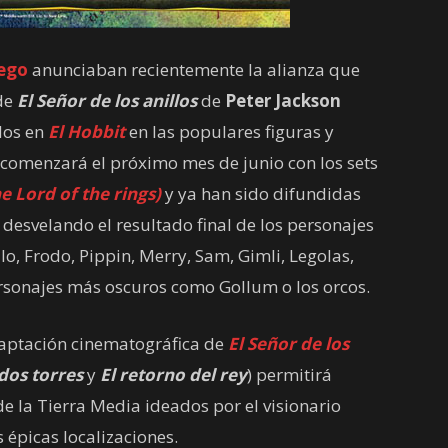
ego
anunciaban recientemente la alianza que
 de
El Señor de los anillos
de
Peter Jackson
dos en
El Hobbit
en las populares figuras y
 comenzará el próximo mes de junio con los sets
e Lord of the rings)
y ya han sido difundidas
 desvelando el resultado final de los personajes
o, Frodo, Pippin, Merry, Sam, Gimli, Legolas,
ersonajes más oscuros como Gollum o los orcos.
aptación cinematográfica de
El Señor de los
dos torres
y
El retorno del rey
) permitirá
de la Tierra Media ideados por el visionario
 épicas localizaciones.