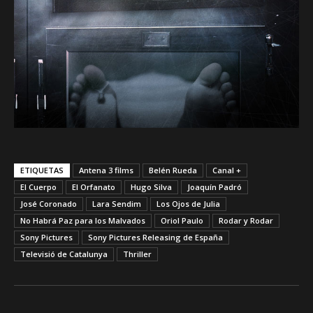
ETIQUETAS
Antena 3 films
Belén Rueda
Canal +
El Cuerpo
El Orfanato
Hugo Silva
Joaquín Padró
José Coronado
Lara Sendim
Los Ojos de Julia
No Habrá Paz para los Malvados
Oriol Paulo
Rodar y Rodar
Sony Pictures
Sony Pictures Releasing de España
Televisió de Catalunya
Thriller