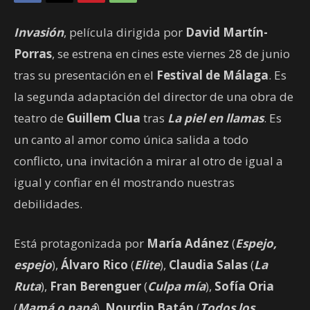
Invasión
, película dirigida por
David Martín-
Porras
, se estrena en cines este viernes 28 de junio
tras su presentación en el
Festival de Málaga
. Es
la segunda adaptación del director de una obra de
teatro de
Guillem Clua
tras
La piel en llamas
. Es
un canto al amor como única salida a todo
conflicto, una invitación a mirar al otro de igual a
igual y confiar en él mostrando nuestras
debilidades.
Está protagonizada por
María Adánez
(
Espejo,
espejo
),
Álvaro Rico
(
Elite
),
Claudia Salas
(
La
Ruta
),
Fran Berenguer
(
Culpa mía
),
Sofía Oria
(
Mamá o papá
),
Nourdin Batán
(
Todos los