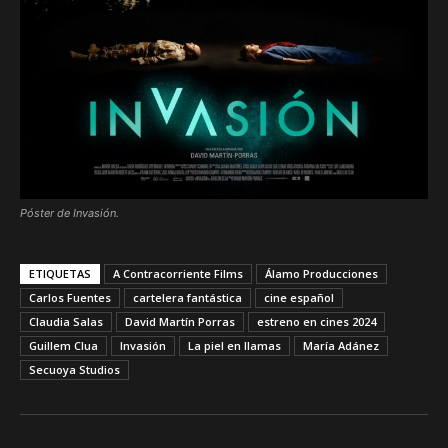
Póster de Invasión.
ETIQUETAS
A Contracorriente Films
Álamo Producciones
Carlos Fuentes
cartelera fantástica
cine español
Claudia Salas
David Martín Porras
estreno en cines 2024
Guillem Clua
Invasión
La piel en llamas
María Adánez
Secuoya Studios