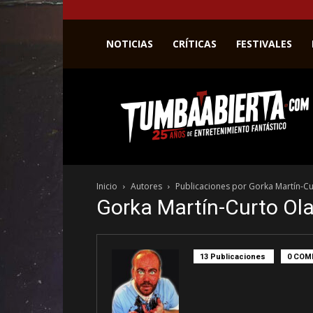
NOTICIAS
CRÍTICAS
FESTIVALES
La
web
del
entretenimiento
en
el
género
Inicio
Autores
Publicaciones por Gorka Martín-C
fantástico.
Gorka Martín-Curto Ol
13 Publicaciones
0 COM