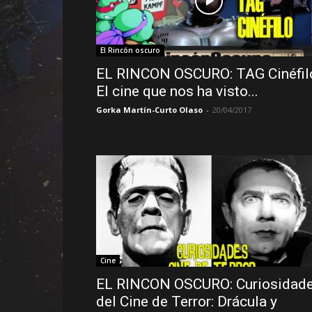
El Rincón oscuro
EL RINCON OSCURO: TAG Cinéfil
El cine que nos ha visto...
Gorka Martín-Curto Olaso
-
20/04/2017
Cine
EL RINCON OSCURO: Curiosidad
del Cine de Terror: Drácula y