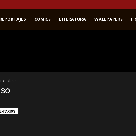
REPORTAJES
CÓMICS
LITERATURA
WALLPAPERS
F
urto Olaso
aso
ENTARIOS