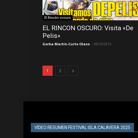
El Rincón oscuro
EL RINCON OSCURO: Visita «De
Pelis»
Gorka Martín-Curto Olaso
-
08/10/2015
1
2
VÍDEO RESUMEN FESTIVAL ISLA CALAVERA 2025