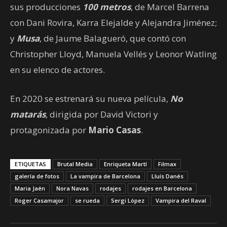
sus producciones
100 metros
, de Marcel Barrena
con Dani Rovira, Karra Elejalde y Alejandra Jiménez;
y
Musa
, de Jaume Balagueró, que contó con
Christopher Lloyd, Manuela Vellés y Leonor Watling
en su elenco de actores.
En 2020 se estrenará su nueva película,
No
matarás
, dirigida por David Victori y
protagonizada por
Mario Casas
.
ETIQUETAS
Brutal Media
Enriqueta Martí
Filmax
galería de fotos
La vampira de Barcelona
Lluís Danés
Maria Jaén
Nora Navas
rodajes
rodajes en Barcelona
Roger Casamajor
se rueda
Sergi López
Vampira del Raval