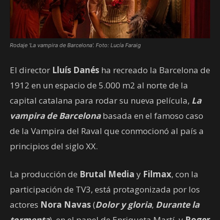
Rodaje 'La vampira de Barcelona'. Foto: Lucía Faraig
El director
Lluís Danés
ha recreado la Barcelona de
1912 en un espacio de 5.000 m2 al norte de la
capital catalana para rodar su nueva película,
La
vampira de Barcelona
basada en el famoso caso
de la Vampira del Raval que conmocionó al país a
principios del siglo XX.
La producción de
Brutal Media
y
Filmax
, con la
participación de TV3, está protagonizada por los
actores
Nora Navas
(
Dolor y gloria
,
Durante la
tormenta
), en el papel de Enriqueta Martí, y
Roger