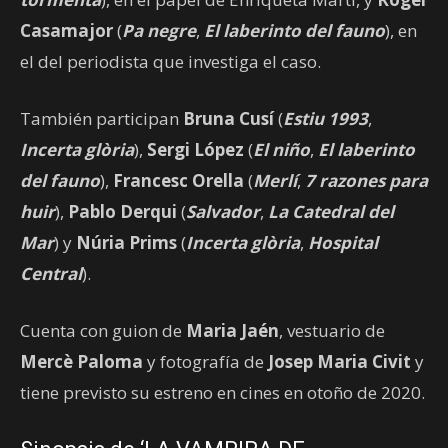
Casamajor
(
Pa negre
,
El laberinto del fauno
), en
el del periodista que investiga el caso.
También participan
Bruna Cusí
(
Estiu 1993
,
Incerta glòria
),
Sergi López
(
El niño
,
El laberinto
del fauno
),
Francesc Orella
(
Merlí
,
7 razones para
huir
),
Pablo Derqui
(
Salvador
,
La Catedral del
Mar
) y
Núria Prims
(
Incerta glòria
,
Hospital
Central
).
Cuenta con guion de
Maria Jaén
, vestuario de
Mercè Paloma
y fotografía de
Josep Maria Civit
y
tiene previsto su estreno en cines en otoño de 2020.