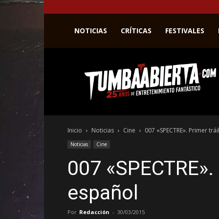
NOTICIAS
CRÍTICAS
FESTIVALES
La
web
del
entretenimiento
en
el
género
Inicio
Noticias
Cine
007 «SPECTRE». Primer trái
fantástico.
Noticias
Cine
007 «SPECTRE». P
español
Por
Redacción
-
30/03/2015