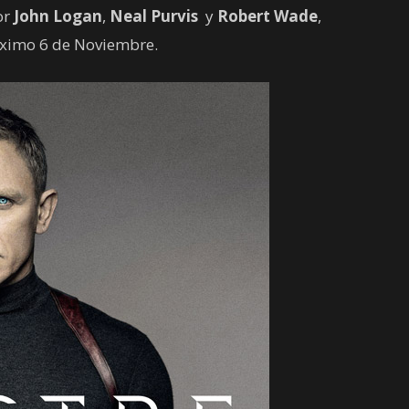
por
John Logan
,
Neal Purvis
y
Robert Wade
,
óximo 6 de Noviembre.