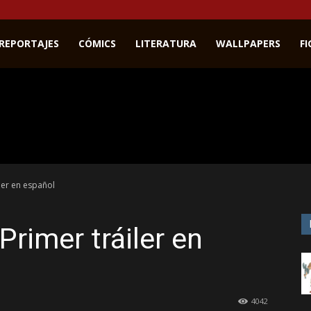
REPORTAJES
CÓMICS
LITERATURA
WALLPAPERS
F
ler en español
rimer tráiler en
4042