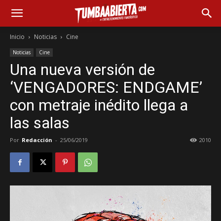
Inicio
Noticias
Cine
Noticias
Cine
Una nueva versión de
‘VENGADORES: ENDGAME’
con metraje inédito llega a
las salas
Por
Redacción
-
25/06/2019
2010