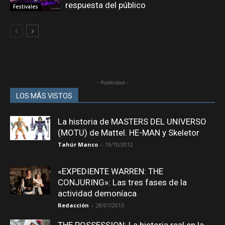
respuesta del público
Festivales
- Publicidad -
LOS MÁS VISTOS
La historia de MASTERS DEL UNIVERSO
(MOTU) de Mattel. HE-MAN y Skeletor
Tahúr Manco
-
19/10/2012
«EXPEDIENTE WARREN: THE
CONJURING»: Las tres fases de la
actividad demoníaca
Redacción
-
28/07/2013
THE POSSESSION: La historia real en la