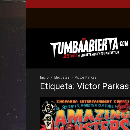
La
web
del
entretenimiento
en
el
género
Inicio
Etiquetas
Victor Parkas
fantástico.
Etiqueta: Victor Parkas