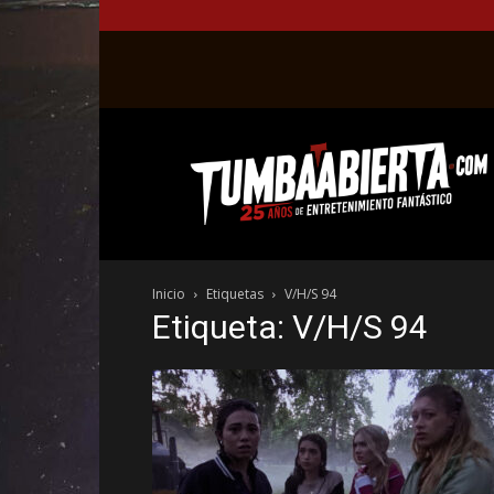
La
web
del
entretenimiento
en
el
género
Inicio
Etiquetas
V/H/S 94
fantástico.
Etiqueta: V/H/S 94