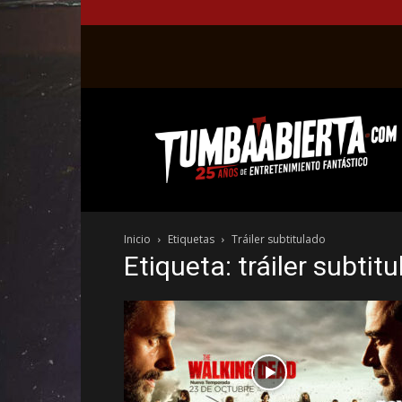
La
web
del
entretenimiento
en
el
género
Inicio
Etiquetas
Tráiler subtitulado
fantástico.
Etiqueta: tráiler subtit