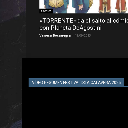
Cómics
«TORRENTE» da el salto al cómi
con Planeta DeAgostini
Vanesa Bocanegra
-
18/09/2013
VÍDEO RESUMEN FESTIVAL ISLA CALAVERA 2025