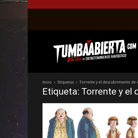
La
web
del
entretenimiento
en
el
género
Inicio
Etiquetas
Torrente y el descubrimiento de
fantástico.
Etiqueta: Torrente y e