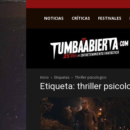
NOTICIAS
CRÍTICAS
FESTIVALES
La
web
del
entretenimiento
en
el
género
Inicio
Etiquetas
Thriller psicologico
fantástico.
Etiqueta: thriller psicol