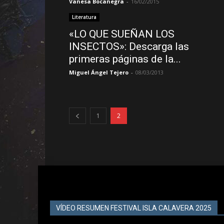
Vanesa Bocanegra
-
16/02/2015
Literatura
«LO QUE SUEÑAN LOS
INSECTOS»: Descarga las
primeras páginas de la...
Miguel Ángel Tejero
-
08/03/2013
1
2
VÍDEO RESUMEN FESTIVAL ISLA CALAVERA 2025