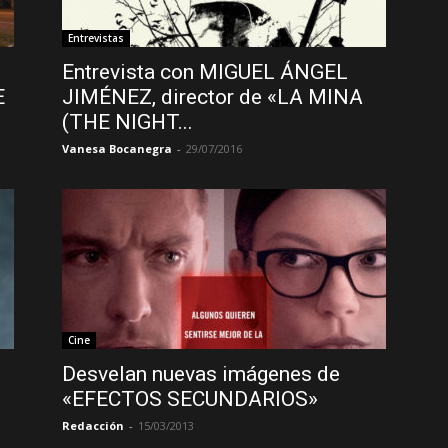
Entrevistas
Entrevista con MIGUEL ÁNGEL
E
JIMÉNEZ, director de «LA MINA
(THE NIGHT...
Vanesa Bocanegra
-
29/07/2016
Cine
Desvelan nuevas imágenes de
«EFECTOS SECUNDARIOS»
Redacción
-
15/03/2013