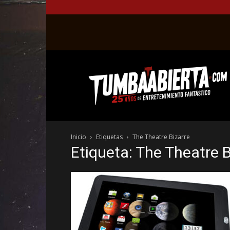
La
web
del
entretenimiento
en
el
género
Inicio
Etiquetas
The Theatre Bizarre
fantástico.
Etiqueta: The Theatre B