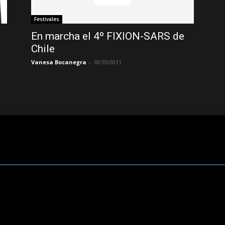
Festivales
En marcha el 4º FIXION-SARS de
Chile
Vanesa Bocanegra
-
18/10/2011